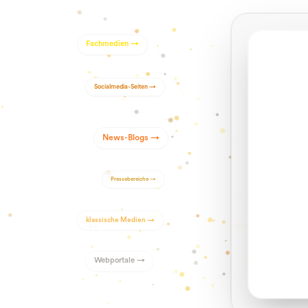
Fachmedien
→
Socialmedia-Seiten
→
News-Blogs
→
Pressebereiche
→
klassische Medien
→
Webportale
→