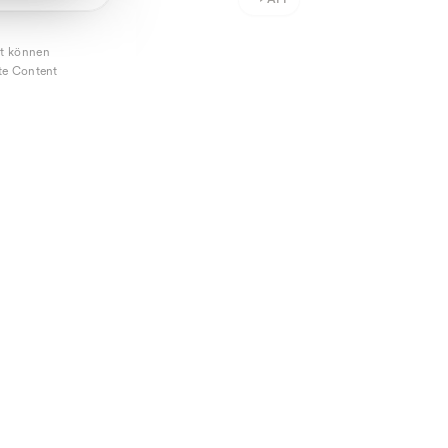
→
API
it können
nte Content