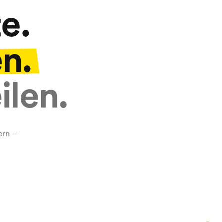
e.
en.
ilen.
ern –