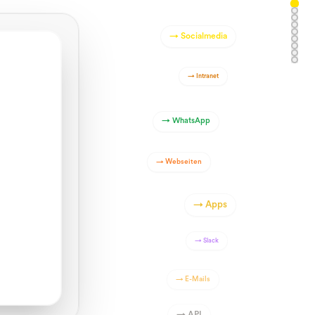
→
Socialmedia
→
Intranet
→
WhatsApp
→
Webseiten
→
Apps
→
Slack
→
E-Mails