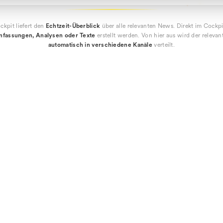
ckpit liefert den
Echtzeit-Überblick
über alle relevanten News. Direkt im Cockp
fassungen, Analysen oder Texte
erstellt werden. Von hier aus wird der releva
automatisch in verschiedene Kanäle
verteilt.