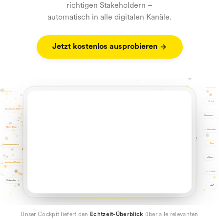
richtigen Stakeholdern –
automatisch in alle digitalen Kanäle.
Jetzt kostenlos ausprobieren
→
Socialmedia
Fachmedien
→
→
Intranet
Socialmedia-Seiten
→
→
WhatsApp
News-Blogs
→
→
Webseiten
→
Apps
Pressebereiche
→
→
Slack
klassische Medien
→
→
E-Mails
Webportale
→
→
API
Unser Cockpit liefert den
Echtzeit-Überblick
über alle relevanten