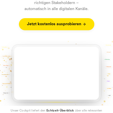
richtigen Stakeholdern –
automatisch in alle digitalen Kanäle.
Jetzt kostenlos ausprobieren
→
Socialmedia
Fachmedien
→
→
Intranet
Socialmedia-Seiten
→
→
WhatsApp
News-Blogs
→
→
Webseiten
→
Apps
Pressebereiche
→
→
Slack
klassische Medien
→
→
E-Mails
Webportale
→
→
API
Unser Cockpit liefert den
Echtzeit-Überblick
über alle relevanten