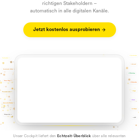
richtigen Stakeholdern –
automatisch in alle digitalen Kanäle.
Jetzt kostenlos ausprobieren
→
Socialmedia
Fachmedien
→
→
Intranet
Socialmedia-Seiten
→
→
WhatsApp
News-Blogs
→
→
Webseiten
→
Apps
Pressebereiche
→
→
Slack
klassische Medien
→
→
E-Mails
Webportale
→
→
API
Unser Cockpit liefert den
Echtzeit-Überblick
über alle relevanten