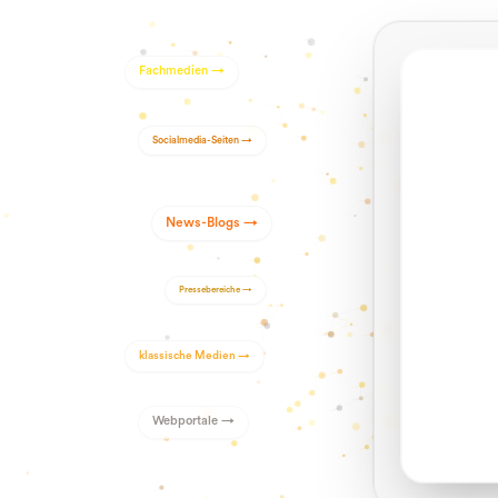
Fachmedien
→
Socialmedia-Seiten
→
News-Blogs
→
Pressebereiche
→
klassische Medien
→
Webportale
→