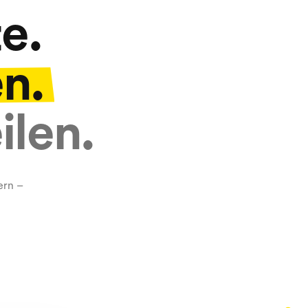
e.
en.
ilen.
ern –