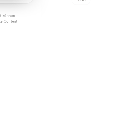
→
API
it können
nte Content