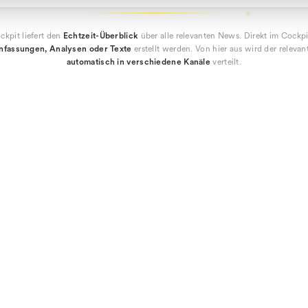
ckpit liefert den
Echtzeit-Überblick
über alle relevanten News. Direkt im Cockp
fassungen, Analysen oder Texte
erstellt werden. Von hier aus wird der releva
automatisch in verschiedene Kanäle
verteilt.